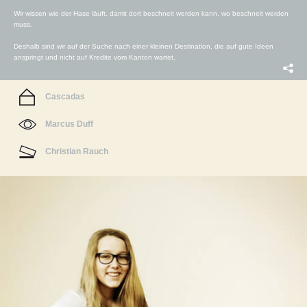
Wir wissen wie der Hase läuft, damit dort beschneit werden kann, wo beschneit werden
muss.
Deshalb sind wir auf der Suche nach einer kleinen Destination, die auf gute Ideen
anspringt und nicht auf Kredite vom Kanton wartet.
Cascadas
Marcus Duff
Christian Rauch