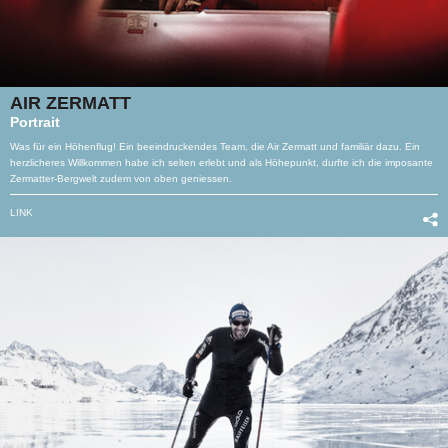
AIR ZERMATT
Portrait
Was für ein Höhenflug! Ein beeindruckendes Team, die Air Zermatt und familiär dazu. Ein
herzlicheres Willkommen habe ich selten erlebt und als Höhepunkt, durfte ich die imposante
Zermatter-Bergwelt zudem von oben geniessen.
LINK