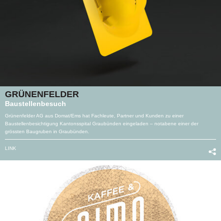
GRÜNENFELDER
Baustellenbesuch
Grünenfelder AG aus Domat/Ems hat Fachleute, Partner und Kunden zu einer
Baustellenbesichtigung Kantonsspital Graubünden eingeladen – notabene einer der
grössten Baugruben in Graubünden.
LINK